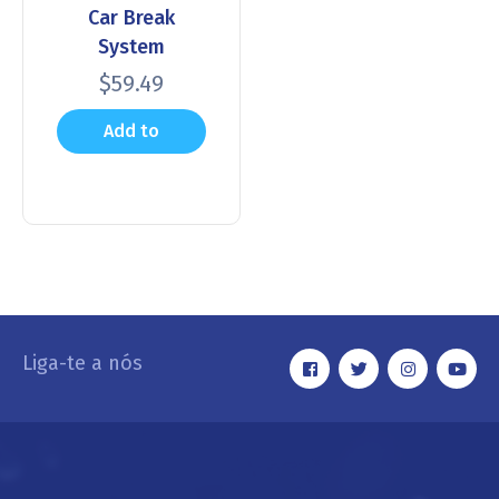
Car Break
System
$
59.49
Add to
cart
Liga-te a nós